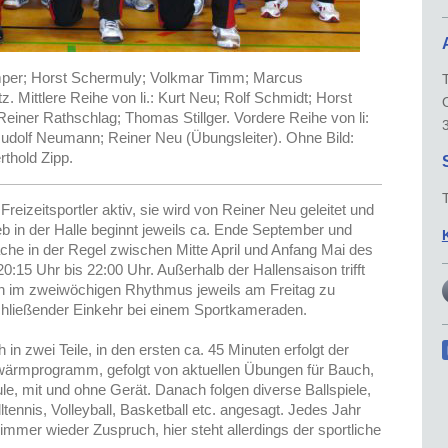
emper; Horst Schermuly; Volkmar Timm; Marcus
Mittlere Reihe von li.: Kurt Neu; Rolf Schmidt; Horst
iner Rathschlag; Thomas Stillger. Vordere Reihe von li:
Rudolf Neumann; Reiner Neu (Übungsleiter). Ohne Bild:
rthold Zipp.
Freizeitsportler aktiv, sie wird von Reiner Neu geleitet und
b in der Halle beginnt jeweils ca. Ende September und
e in der Regel zwischen Mitte April und Anfang Mai des
20:15 Uhr bis 22:00 Uhr. Außerhalb der Hallensaison trifft
 im zweiwöchigen Rhythmus jeweils am Freitag zu
hließender Einkehr bei einem Sportkameraden.
in zwei Teile, in den ersten ca. 45 Minuten erfolgt der
wärmprogramm, gefolgt von aktuellen Übungen für Bauch,
e, mit und ohne Gerät. Danach folgen diverse Ballspiele,
ltennis, Volleyball, Basketball etc. angesagt. Jedes Jahr
immer wieder Zuspruch, hier steht allerdings der sportliche