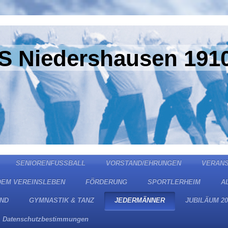
S Niedershausen 1910
SENIORENFUSSBALL
VORSTAND/EHRUNGEN
VERAN
DEM VEREINSLEBEN
FÖRDERUNG
SPORTLERHEIM
A
ND
GYMNASTIK & TANZ
JEDERMÄNNER
JUBILÄUM 20
Datenschutzbestimmungen