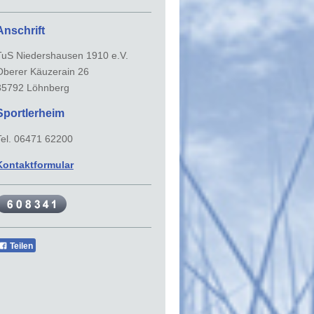
Anschrift
TuS Niedershausen 1910 e.V.
Oberer Käuzerain 26
35792 Löhnberg
Sportlerheim
Tel. 06471 62200
Kontaktformular
Teilen