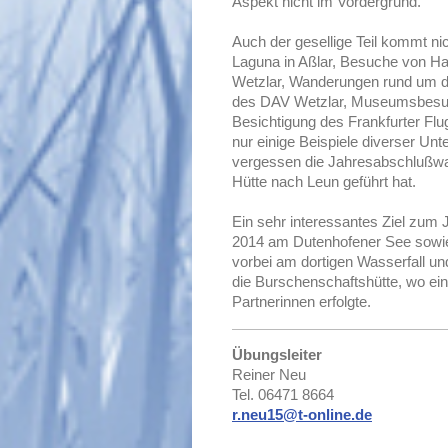
Aspekt nicht im Vordergrund.
Auch der gesellige Teil kommt ni
Laguna in Aßlar, Besuche von Hand
Wetzlar, Wanderungen rund um d
des DAV Wetzlar, Museumsbesuc
Besichtigung des Frankfurter Fl
nur einige Beispiele diverser Un
vergessen die Jahresabschlußwan
Hütte nach Leun geführt hat.
Ein sehr interessantes Ziel zu
2014 am Dutenhofener See sowi
vorbei am dortigen Wasserfall u
die Burschenschaftshütte, wo e
Partnerinnen erfolgte.
Übungsleiter
Reiner Neu
Tel. 06471 8664
r.neu15@t-online.de