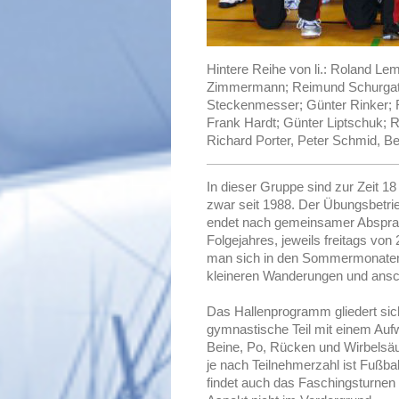
Hintere Reihe von li.: Roland L
Zimmermann; Reimund Schurgatz. 
Steckenmesser; Günter Rinker; Re
Frank Hardt; Günter Liptschuk; 
Richard Porter, Peter Schmid, Be
In dieser Gruppe sind zur Zeit 18 
zwar seit 1988. Der Übungsbetrie
endet nach gemeinsamer Absprach
Folgejahres, jeweils freitags von 
man sich in den Sommermonaten
kleineren Wanderungen und ansc
Das Hallenprogramm gliedert sich 
gymnastische Teil mit einem Auf
Beine, Po, Rücken und Wirbelsäul
je nach Teilnehmerzahl ist Fußbal
findet auch das Faschingsturnen 